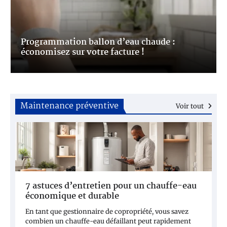
Programmation ballon d’eau chaude :
économisez sur votre facture !
4
Maintenance préventive
Voir tout
Choisir un ballon d’eau chaude économique :
guide pour réduire sa facture
7 astuces d’entretien pour un chauffe-eau
économique et durable
En tant que gestionnaire de copropriété, vous savez
5
combien un chauffe-eau défaillant peut rapidement