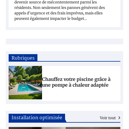
devenir source de mécontentement parmi les
résidents. Non seulement les pannes génèrent des
appels d’urgence et des frais imprévus, mais elles
peuvent également impacter le budget…
Ballon d’eau chaude économique : Réduisez
votre facture d’énergie jusqu’à 30% !
Rubriques
1
Chauffez
votre piscine grâce à
une pompe à chaleur adaptée
Chauffe-eau connectés : quels systèmes pour
Installation optimisée
Voir tout
économiser l’énergie ?