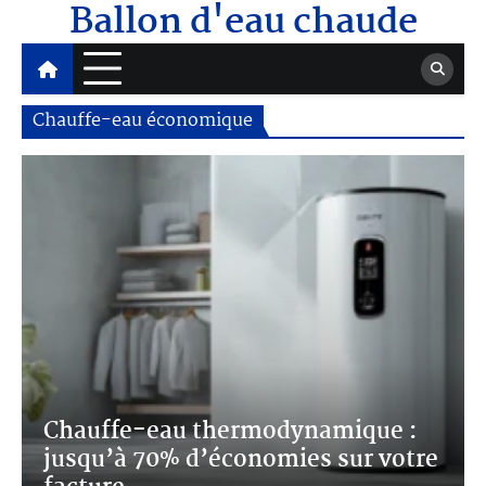
Ballon d'eau chaude
Skip
to
5
content
Chauffe-eau économique
Ballon d’eau chaude économique : Réduisez
votre facture d’énergie jusqu’à 30% !
1
Chauffe-eau thermodynamique :
jusqu’à 70% d’économies sur votre