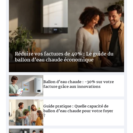
2
Réduire vos factures de 40% : Le guide du
Ballon thermodynamique : 70%
ballon d’eau chaude économique
d’économies en programmant vos heures
creuses
Ballon d’eau chaude : -30% sur votre
facture grâce aux innovations
3
Guide pratique : Quelle capacité de
ballon d’eau chaude pour votre foyer
?