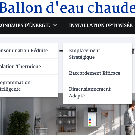
Ballon d'eau chaud
CONOMIES D’ÉNERGIE
INSTALLATION OPTIMISÉE
 5 : Chauffe-eau thermody
onsommation Réduite
Emplacement
Stratégique
onomique
olation Thermique
Raccordement Efficace
rogrammation
telligente
Dimensionnement
Adapté