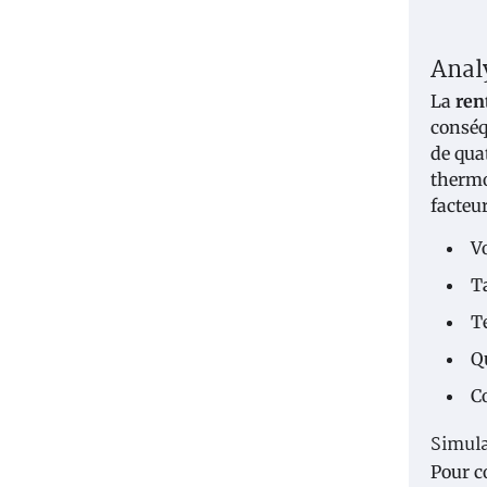
Anal
La
ren
conséq
de qua
thermo
facteu
V
Ta
T
Qu
C
Simula
Pour c