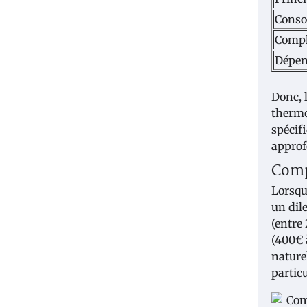
Conso
Compl
Dépen
Donc, 
thermo
spécif
approf
Compa
Lorsqu
un dil
(entre
(400€ 
nature
partic