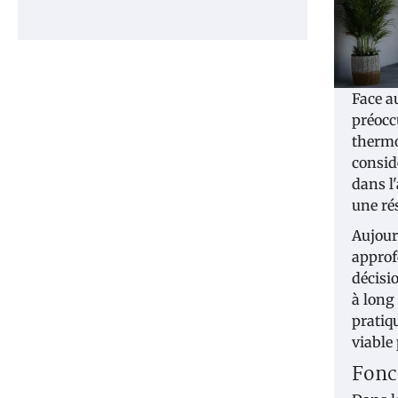
Face a
préocc
thermo
consid
dans l
une ré
Aujour
approf
décisi
à long
pratiq
viable
Fonc