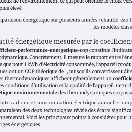
tueux de l'environnement, ce qui peut orienter le choix v
 plus élevé.
cacité énergétique mesurée par le coefficie
fficient-performance-energetique-cop
constitue l'indicate
dynamique. Concrètement, il mesure le rapport entre l'éne
ie que pour 1 kWh d'électricité consommée, l'appareil produ
ques ont un COP théorique de 1, puisqu'ils convertissent dir
es thermodynamiques affichent généralement un
coeffic
es conditions d'utilisation et la qualité de l'appareil. Cette
étique environnementale
des thermodynamiques surpasse 
nte carbone et consommation électrique annuelle comp
paraison des deux technologies révèle des écarts signific
nnemental. Voici les principaux points à considérer pour u
arges énergétiques :