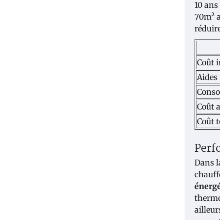
10 ans
70m² a
réduir
Coût 
Aides 
Conso
Coût a
Coût t
Perf
Dans l
chauff
énerg
thermo
ailleu