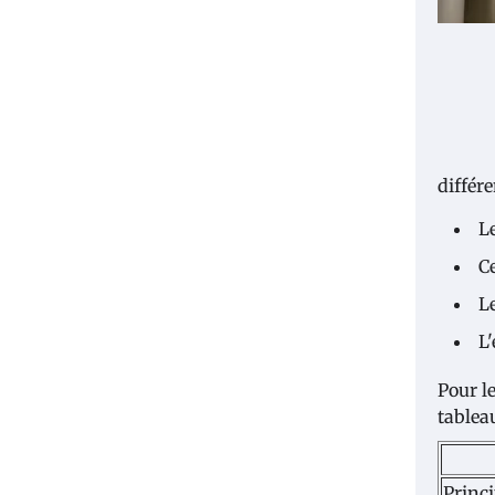
différ
L
C
L
L
Pour l
tablea
Princ