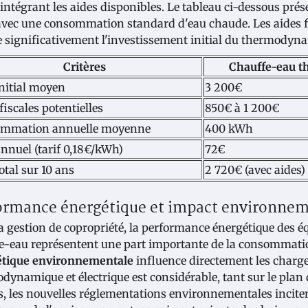
 intégrant les aides disponibles. Le tableau ci-dessous p
vec une consommation standard d'eau chaude. Les aides 
e significativement l'investissement initial du thermodynam
Critères
Chauffe-eau 
initial moyen
3 200€
fiscales potentielles
850€ à 1 200€
mmation annuelle moyenne
400 kWh
nnuel (tarif 0,18€/kWh)
72€
otal sur 10 ans
2 720€ (avec aides)
ormance énergétique et impact environneme
a gestion de copropriété, la performance énergétique des éq
e-eau représentent une part importante de la consommation
étique environnementale
influence directement les charge
dynamique et électrique est considérable, tant sur le plan
rs, les nouvelles réglementations environnementales inciten