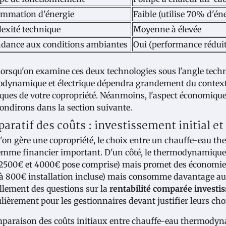
mmation d'énergie
Faible (utilise 70% d'éne
exité technique
Moyenne à élevée
dance aux conditions ambiantes
Oui (performance réduit
lorsqu'on examine ces deux technologies sous l'angle techn
dynamique et électrique dépendra grandement du contexte d
iques de votre copropriété. Néanmoins, l'aspect économique
ondirons dans la section suivante.
ratif des coûts : investissement initial et
'on gère une copropriété, le choix entre un chauffe-eau t
emme financier important. D'un côté, le thermodynamique 
 2500€ et 4000€ pose comprise) mais promet des économies d
à 800€ installation incluse) mais consomme davantage au qu
llement des questions sur la
rentabilité comparée investi
ulièrement pour les gestionnaires devant justifier leurs cho