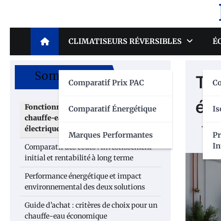
Skip
to
content
CLIMATISEURS RÉVERSIBLES
É
Sommaire
Top
Comparatif Prix PAC
C
éc
Fonctionnement comparé des
Comparatif Énergétique
Is
chauffe-eau thermodynamiques et
électriques
Marques Performantes
P
In
Comparatif des coûts : investissement
initial et rentabilité à long terme
Performance énergétique et impact
environnemental des deux solutions
Guide d’achat : critères de choix pour un
chauffe-eau économique