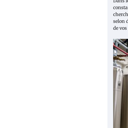
Dans l
consta
cherch
selon 
de vos