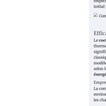
respec
initial
Effi
Le
coe
thermo
signif
classi
modèl
selon l
énerg
Emprei
La com
enviro
les ch