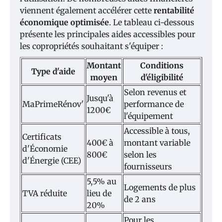
viennent également accélérer cette
rentabilité
économique optimisée
. Le tableau ci-dessous
présente les principales aides accessibles pour
les copropriétés souhaitant s'équiper :
Montant
Conditions
Type d'aide
moyen
d'éligibilité
Selon revenus et
Jusqu'à
MaPrimeRénov'
performance de
1200€
l'équipement
Accessible à tous,
Certificats
400€ à
montant variable
d'Économie
800€
selon les
d'Énergie (CEE)
fournisseurs
5,5% au
Logements de plus
TVA réduite
lieu de
de 2 ans
20%
Pour les