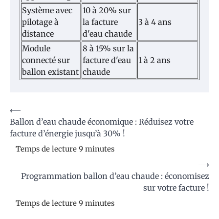
Système avec
10 à 20% sur
pilotage à
la facture
3 à 4 ans
distance
d'eau chaude
Module
8 à 15% sur la
connecté sur
facture d'eau
1 à 2 ans
ballon existant
chaude
Navigation
⟵
Ballon d’eau chaude économique : Réduisez votre
de
facture d’énergie jusqu’à 30% !
l’article
⟶
Programmation ballon d’eau chaude : économisez
sur votre facture !