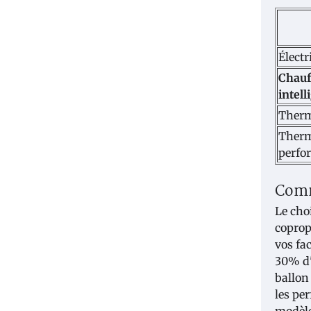
Électr
Chauf
intell
Therm
Therm
perfo
Comm
Le cho
coprop
vos fa
30% d'
ballon
les pe
modèle