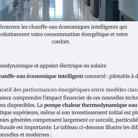
écouvrez les chauffe-eau économiques intelligents qui
volutionnent votre consommation énergétique et votre
confort.
modynamique et appoint électrique ou solaire
hauffe-eau économique intelligent
connecté : pilotable à 
atif des performances énergétiques entre modèles cla
ieux comprendre l'impact financier de ces nouvelles technol
ons disponibles. La
pompe chaleur thermodynamique eau
tique supérieure, même si son investissement initial est p
ies générées compensent largement ce surcoût, particuli
chaude est importante. Le tableau ci-dessous illustre les dif
ionnelles et modernes :