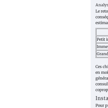
Analys
Le ret
conséq
estima
Petit
Immeu
Grand
Ces ch
en moi
généra
consul
coprop
Inst
Pour p