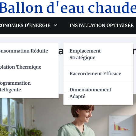
Ballon d'eau chaud
CONOMIES D’ÉNERGIE
INSTALLATION OPTIMISÉE
lon d’eau chaude : -30% sur
onsommation Réduite
Emplacement
Stratégique
novations
olation Thermique
Raccordement Efficace
rogrammation
telligente
Dimensionnement
Adapté