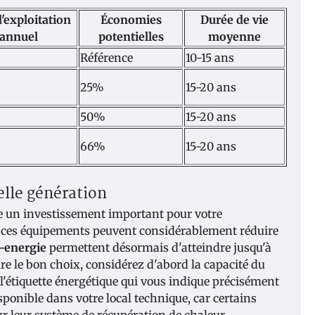
'exploitation
Économies
Durée de vie
annuel
potentielles
moyenne
Référence
10-15 ans
25%
15-20 ans
50%
15-20 ans
66%
15-20 ans
lle génération
e un investissement important pour votre
s, ces équipements peuvent considérablement réduire
-energie
permettent désormais d'atteindre jusqu'à
e le bon choix, considérez d'abord la capacité du
z l'étiquette énergétique qui vous indique précisément
sponible dans votre local technique, car certains
r leur système de récupération de chaleur.