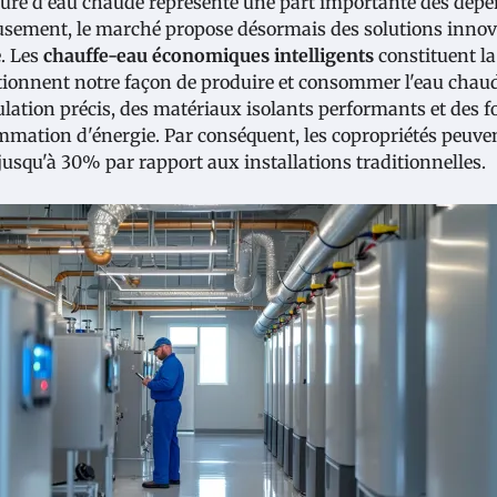
ture d'eau chaude représente une part importante des dépen
sement, le marché propose désormais des solutions innov
. Les
chauffe-eau économiques intelligents
constituent la
tionnent notre façon de produire et consommer l'eau chaud
ulation précis, des matériaux isolants performants et des f
mation d'énergie. Par conséquent, les copropriétés peuven
 jusqu'à 30% par rapport aux installations traditionnelles.