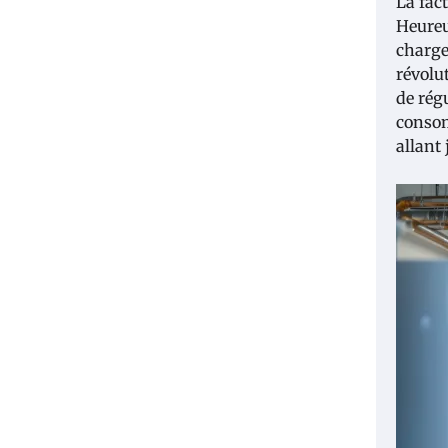
La fac
Heureu
charge
révolu
de rég
consom
allant