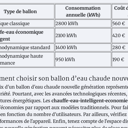
Consommation
Coût d
Type de ballon
annuelle (kWh)
ique classique
2800 kWh
560 €
fe-eau économique
2100 kWh
420 €
igent
odynamique standard
1400 kWh
280 €
odynamique haute
950 kWh
190 €
rmance
ent choisir son ballon d’eau chaude nouve
ix d'un ballon d'eau chaude nouvelle génération représent
riété. Pourtant, avec les avancées technologiques récente
ctures énergétiques. Les
chauffe-eau-intelligent-economie
économies par rapport aux modèles traditionnels. Pour fair
 en fonction du nombre d'utilisateurs. Par ailleurs, vérifie
rformances de l'appareil. Enfin, tenez compte de l'espace di
s nouvelle génération peuvent nécessiter plus de place pou