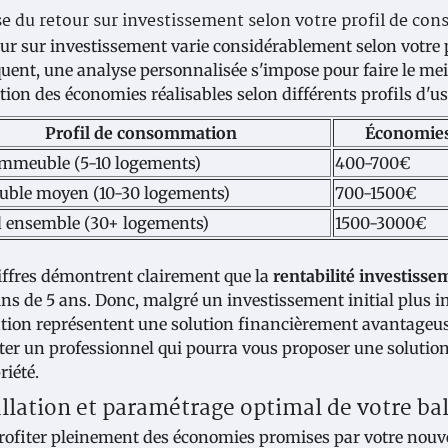
e du retour sur investissement selon votre profil de c
our sur investissement varie considérablement selon votre 
uent, une analyse personnalisée s'impose pour faire le mei
tion des économies réalisables selon différents profils d'us
Profil de consommation
Économies
 immeuble (5-10 logements)
400-700€
ble moyen (10-30 logements)
700-1500€
 ensemble (30+ logements)
1500-3000€
iffres démontrent clairement que la
rentabilité investiss
ns de 5 ans. Donc, malgré un investissement initial plus i
tion représentent une solution financièrement avantageus
ter un professionnel qui pourra vous proposer une solution
riété.
allation et paramétrage optimal de votre b
rofiter pleinement des économies promises par votre nouve