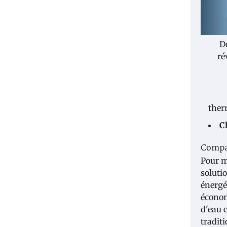
D
ré
ther
C
Compar
Pour m
soluti
énergé
économ
d'eau 
tradit