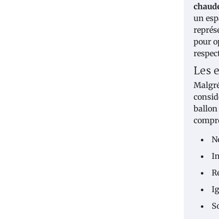
chaud
un esp
représ
pour o
respect
Les 
Malgré
consid
ballon
compro
N
I
Ré
I
S