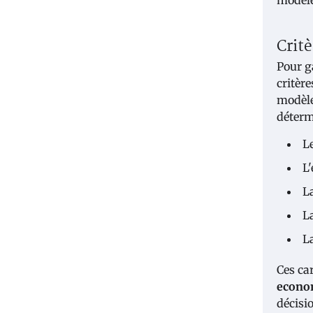
Crit
Pour g
critèr
modèle
déterm
Le
L
L
L
L
Ces ca
econo
décisi