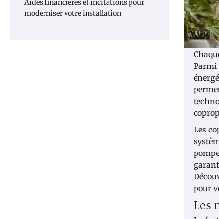
Aides financières et incitations pour
moderniser votre installation
Chaque
Parmi 
énergé
permet
techno
coprop
Les co
systèm
pompe 
garant
Découv
pour v
Les 