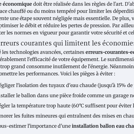
e économique
doit être réalisée dans les règles de l'art. D'
ace chauffé ou du moins tempéré pour limiter les déperditi
ente une étape souvent négligée mais essentielle. De plus, v
ptimiser le débit et réduire les pertes de pression. Par aill
er les normes en vigueur pour garantir votre sécurité et cell
erreurs courantes qui limitent les économie
 les technologies avancées, certaines
erreurs-courantes-
érablement l'efficacité de votre équipement. Le surdimens
 trop grand consomme inutilement de l'énergie. Néanmoin
mettre les performances. Voici les pièges à éviter :
égliger l'isolation des tuyaux d'eau chaude (jusqu'à 15% de 
nstaller le ballon dans une pièce froide comme un garage n
gler la température trop haute (60°C suffisent pour éviter l
gnorer les fuites mineures qui entraînent des mises en chau
ous-estimer l'importance d'une
installation ballon eau c