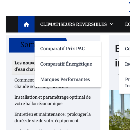
Skip
to
content
CLIMATISEURS RÉVERSIBLES
É
Sommaire
Bal
Comparatif Prix PAC
C
in
Les nouvelles technologies de ballons
Comparatif Énergétique
Is
d’eau chaude économiques
Marques Performantes
P
Comment choisir son ballon d’eau
In
chaude nouvelle génération
Installation et paramétrage optimal de
votre ballon économique
Entretien et maintenance : prolonger la
durée de vie de votre équipement