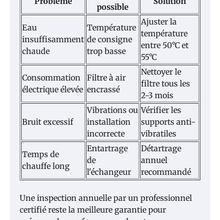
Problème
Solution
possible
Ajuster la
Eau
Température
température
insuffisamment
de consigne
entre 50°C et
chaude
trop basse
55°C
Nettoyer le
Consommation
Filtre à air
filtre tous les
électrique élevée
encrassé
2-3 mois
Vibrations ou
Vérifier les
Bruit excessif
installation
supports anti-
incorrecte
vibratiles
Entartrage
Détartrage
Temps de
de
annuel
chauffe long
l'échangeur
recommandé
Une inspection annuelle par un professionnel
certifié reste la meilleure garantie pour