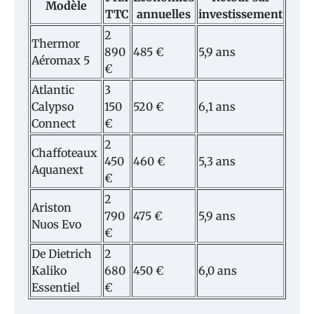
Modèle
TTC
annuelles
investissement
2
Thermor
890
485 €
5,9 ans
Aéromax 5
€
Atlantic
3
Calypso
150
520 €
6,1 ans
Connect
€
2
Chaffoteaux
450
460 €
5,3 ans
Aquanext
€
2
Ariston
790
475 €
5,9 ans
Nuos Evo
€
De Dietrich
2
Kaliko
680
450 €
6,0 ans
Essentiel
€