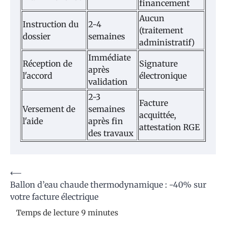
financement
Aucun
Instruction du
2-4
(traitement
dossier
semaines
administratif)
Immédiate
Réception de
Signature
après
l'accord
électronique
validation
2-3
Facture
Versement de
semaines
acquittée,
l'aide
après fin
attestation RGE
des travaux
Navigation
⟵
Ballon d’eau chaude thermodynamique : -40% sur
de
votre facture électrique
l’article