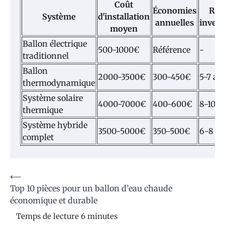
Coût
Économies
Ret
Système
d'installation
annuelles
inves
moyen
Ballon électrique
500-1000€
Référence
-
traditionnel
Ballon
2000-3500€
300-450€
5-7 an
thermodynamique
Système solaire
4000-7000€
400-600€
8-10 a
thermique
Système hybride
3500-5000€
350-500€
6-8 a
complet
Navigation
⟵
Top 10 pièces pour un ballon d’eau chaude
de
économique et durable
l’article