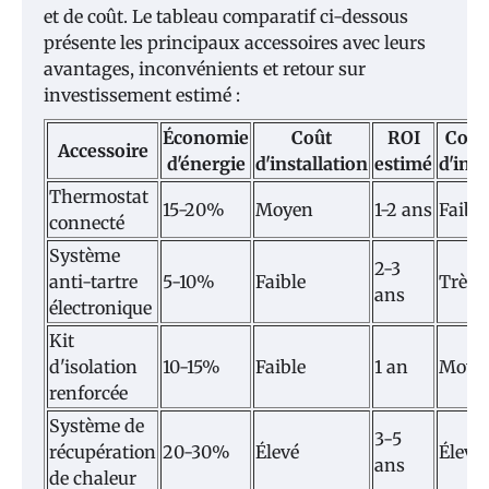
et de coût. Le tableau comparatif ci-dessous
présente les principaux accessoires avec leurs
avantages, inconvénients et retour sur
investissement estimé :
Économie
Coût
ROI
Comp
Accessoire
d'énergie
d'installation
estimé
d'inst
Thermostat
15-20%
Moyen
1-2 ans
Faible
connecté
Système
2-3
anti-tartre
5-10%
Faible
Très f
ans
électronique
Kit
d'isolation
10-15%
Faible
1 an
Moye
renforcée
Système de
3-5
récupération
20-30%
Élevé
Élevé
ans
de chaleur