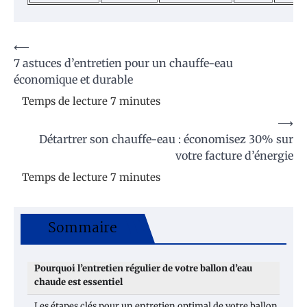
Navigation
⟵
7 astuces d’entretien pour un chauffe-eau
de
économique et durable
l’article
⟶
Détartrer son chauffe-eau : économisez 30% sur
votre facture d’énergie
Sommaire
Pourquoi l’entretien régulier de votre ballon d’eau
chaude est essentiel
Les étapes clés pour un entretien optimal de votre ballon