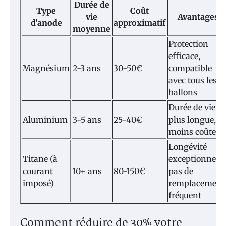
Durée de
Type
Coût
vie
Avantages
d'anode
approximatif
moyenne
Protection
efficace,
Magnésium
2-3 ans
30-50€
compatible
avec tous les
ballons
Durée de vie
Aluminium
3-5 ans
25-40€
plus longue,
moins coûteux
Longévité
Titane (à
exceptionnelle
courant
10+ ans
80-150€
pas de
imposé)
remplacement
fréquent
Comment réduire de 30% votre