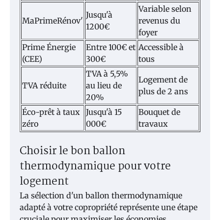
Variable selon
Jusqu'à
MaPrimeRénov'
revenus du
1200€
foyer
Prime Énergie
Entre 100€ et
Accessible à
(CEE)
300€
tous
TVA à 5,5%
Logement de
TVA réduite
au lieu de
plus de 2 ans
20%
Éco-prêt à taux
Jusqu'à 15
Bouquet de
zéro
000€
travaux
Choisir le bon ballon
thermodynamique pour votre
logement
La sélection d'un ballon thermodynamique
adapté à votre copropriété représente une étape
cruciale pour maximiser les économies