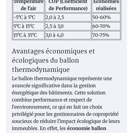
Température
COP (Coefficient
Économies
de l'air
de Performance)
réalisées
-5°C à 5°C
2,0 à 2,5
50-60%
5°C à 15°C
2,5 à 3,0
60-70%
15°C à 35°C
3,0 à 4,0
70-75%
Avantages économiques et
écologiques du ballon
thermodynamique
Le ballon thermodynamique représente une
avancée significative dans la gestion
énergétique des bâtiments. Cette solution
combine performance et respect de
l'environnement, ce qui en fait un choix
privilégié pour les gestionnaires de copropriété
soucieux de réduire l'impact écologique de leurs
immeubles. En effet, les
économie ballon