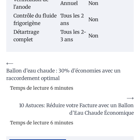
Annuel
Non
l'anode
Contrôle du fluide
Tous les 2
Non
frigorigène
ans
Détartrage
Tous les 2-
Non
complet
3 ans
Navigation
⟵
Ballon d’eau chaude : 30% d’économies avec un
de
raccordement optimal
l’article
⟶
10 Astuces: Réduire votre Facture avec un Ballon
d’Eau Chaude Économique