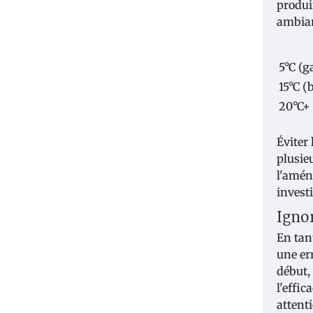
produi
ambian
5°C (g
15°C (
20°C+ 
Éviter 
plusieu
l'amén
invest
Igno
En tan
une er
début,
l'effi
attent