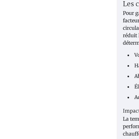
Les c
Pour g
facteu
circul
réduit
déterm
V
H
A
É
Ac
Impact
La tem
perfor
chauff