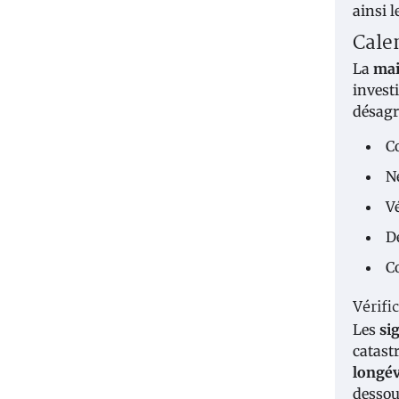
ainsi 
Cale
La
mai
invest
désagré
C
Ne
Vé
D
Co
Vérifi
Les
si
catast
longév
dessou