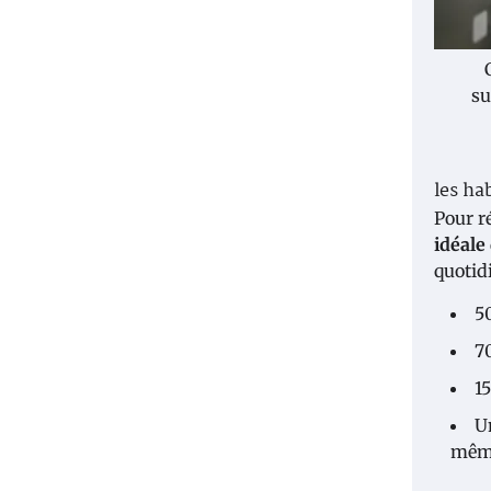
su
les h
Pour r
idéal
quotid
5
7
1
U
mêm