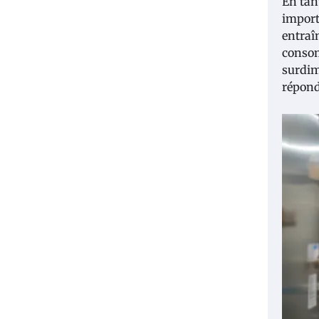
En tan
import
entraî
consom
surdim
répond