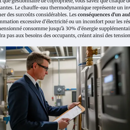
t que gestionnaire de copropriété, vous savez que chaque d
antes. Le chauffe-eau thermodynamique représente un in
ner des surcoûts considérables. Les
conséquences d'un aud
mation excessive d'électricité ou un inconfort pour les rési
ensionné consomme jusqu'à 30% d'énergie supplémentair
ra pas aux besoins des occupants, créant ainsi des tensions