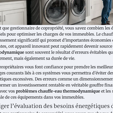
t que gestionnaire de copropriété, vous savez combien les
iels pour optimiser les charges de vos immeubles. Le cha
issement significatif qui promet d'importantes économies 
tes, cet appareil innovant peut rapidement devenir sourc
odynamique
sont souvent le résultat d'erreurs évitables
pement, mais également sa durée de vie.
propriétaires vous font confiance pour prendre les meilleu
èges courants liés à ces systèmes vous permettra d'éviter 
tiques excessives. Des erreurs comme un dimensionnement
ormer un investissement rentable en véritable gouffre finan
 avec vos
problèmes chauffe-eau thermodynamique
et les
le de ces équipements dans vos immeubles.
iger l’évaluation des besoins énergétiques 