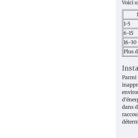
Voici 
1-5
6-15
16-30
Plus d
Inst
Parmi 
inappr
enviro
d'éner
dans d
raccou
déterm