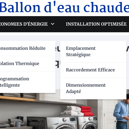
Ballon d'eau chaud
CONOMIES D’ÉNERGIE
INSTALLATION OPTIMISÉE
rreurs coûteuses à éviter a
onsommation Réduite
Emplacement
Stratégique
ermodynamique
olation Thermique
Raccordement Efficace
rogrammation
telligente
Dimensionnement
Adapté