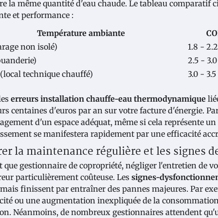
re la même quantité d'eau chaude. Le tableau comparatif ci-
te et performance :
Température ambiante
CO
arage non isolé)
1.8 - 2.2
buanderie)
2.5 - 3.0
(local technique chauffé)
3.0 - 3.5
les
erreurs installation chauffe-eau thermodynamique
lié
rs centaines d'euros par an sur votre facture d'énergie. Par
agement d'un espace adéquat, même si cela représente un c
issement se manifestera rapidement par une efficacité accr
rer la maintenance régulière et les signes
t que gestionnaire de copropriété, négliger l'entretien de
reur particulièrement coûteuse. Les
signes-dysfonctionne
 mais finissent par entraîner des pannes majeures. Par exe
cacité ou une augmentation inexpliquée de la consommation
ion. Néanmoins, de nombreux gestionnaires attendent qu'u