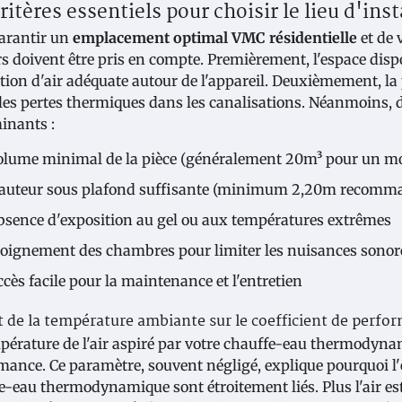
ritères essentiels pour choisir le lieu d'ins
arantir un
emplacement optimal VMC résidentielle
et de 
rs doivent être pris en compte. Premièrement, l'espace disp
ation d'air adéquate autour de l'appareil. Deuxièmement, la
 les pertes thermiques dans les canalisations. Néanmoins, d
inants :
olume minimal de la pièce (généralement 20m³ pour un m
auteur sous plafond suffisante (minimum 2,20m recomm
bsence d'exposition au gel ou aux températures extrêmes
loignement des chambres pour limiter les nuisances sonor
cès facile pour la maintenance et l'entretien
 de la température ambiante sur le coefficient de perfo
pérature de l'air aspiré par votre chauffe-eau thermodyna
mance. Ce paramètre, souvent négligé, explique pourquoi l'
e-eau thermodynamique sont étroitement liés. Plus l'air es