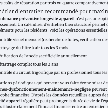
les coûts de réparation par trois ou quatre comparativeme
ndrier d'entretien recommandé pour maximis
ntenance préventive longévité appareil
n'est pas une opt
issement. Un calendrier d'entretien bien structuré permet d
ments pour les résidents. Voici les opérations essentielles 
ontrôle visuel mensuel (recherche de fuites, vérification d
ttoyage du filtre à air tous les 3 mois
rification de l'anode sacrificielle annuellement
étartrage complet tous les 2 ans
ntrôle du circuit frigorifique par un professionnel tous les
cations périodiques qui peuvent vous faire économiser de
gnes-dysfonctionnement-maintenance-negligee
peuvent 
rophe financière. D'après les données recueillies auprès de
ité appareil
régulière peut prolonger la durée de vie de l'é
s illustre clairement l'impact financier entre un entretien 