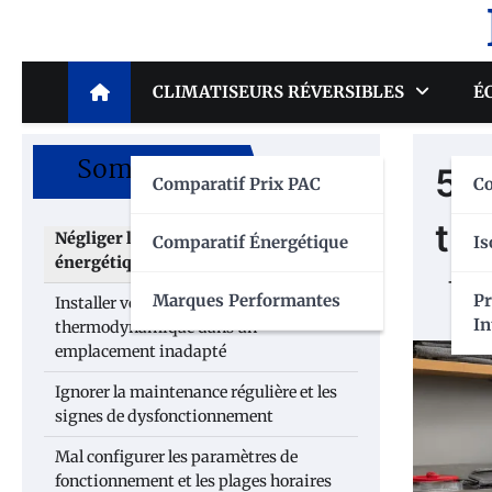
Skip
to
content
CLIMATISEURS RÉVERSIBLES
É
Sommaire
5 e
Comparatif Prix PAC
C
th
Négliger l’évaluation des besoins
Comparatif Énergétique
Is
énergétiques de votre foyer
Marques Performantes
P
Installer votre chauffe-eau
In
thermodynamique dans un
emplacement inadapté
Ignorer la maintenance régulière et les
signes de dysfonctionnement
Mal configurer les paramètres de
fonctionnement et les plages horaires